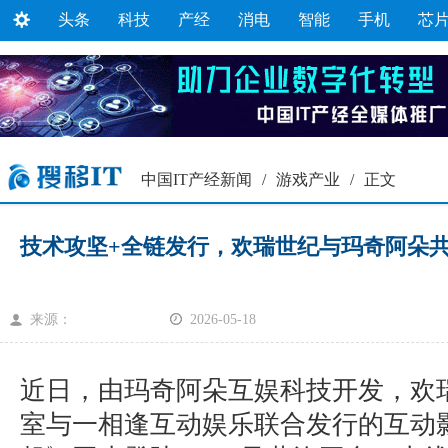
头条
科技
产经
消电
智能
手机
芯
中国IT产经新闻
/
游戏产业
/
正文
技术攻坚+全链发行，欢瑞世纪与玛奇阿朵
来源：
2026-05-18
近日，由玛奇阿朵互娱科技开发，欢
室与一相逢互动娱乐联合发行的互动