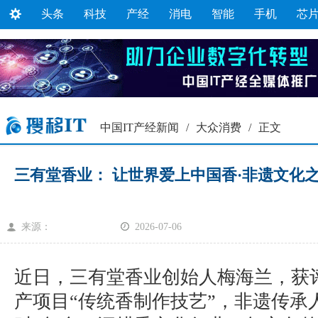
头条
科技
产经
消电
智能
手机
芯
中国IT产经新闻
/
大众消费
/
正文
三有堂香业： 让世界爱上中国香·非遗文化
来源：
2026-07-06
近日，三有堂香业创始人梅海兰，获
产项目“传统香制作技艺”，非遗传承