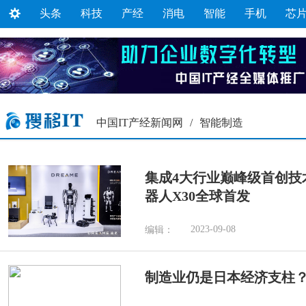
头条
科技
产经
消电
智能
手机
芯
中国IT产经新闻网
/
智能制造
集成4大行业巅峰级首创技
器人X30全球首发
2023-09-08
编辑：
制造业仍是日本经济支柱