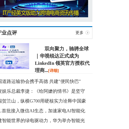
产业点评
更多
双向聚力，驰骋全球
｜华视锐达正式成为
LinkedIn 领英官方授权代
理商
...
[详细]
国道路运输协会携手高德 共建"便民快巴"
麦娱乐总裁李捷：《给阿嬷的情书》是坚守
闯贺兰山，纵横G700用硬核实力诠释中国豪
CL首批接入微信AI生态，加速家电AI智能化
建智能世界的绿电驱动力，华为举办智能光