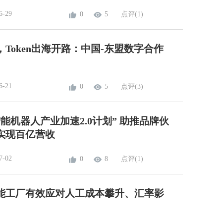
6-29
0
5
点评(1)
Token出海开路：中国-东盟数字合作
6-21
0
5
点评(3)
能机器人产业加速2.0计划” 助推品牌伙
实现百亿营收
7-02
0
8
点评(1)
能工厂有效应对人工成本攀升、汇率影