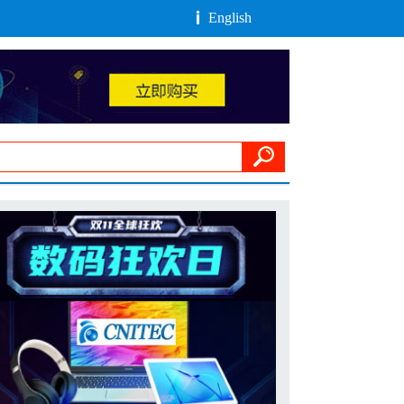
English