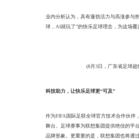
业内分析认为，具有蓬勃活力与高涨参与热
球，AI就玩了”的快乐足球理念，为这场覆
(8月3日，广东省足球超
科技助力，让快乐足球更“可及”
作为FIFA国际足联全球官方技术合作伙伴
舞台。足球赛事为联想集团提供绝佳的平
品牌形象。更重要的是，联想集团也将通过