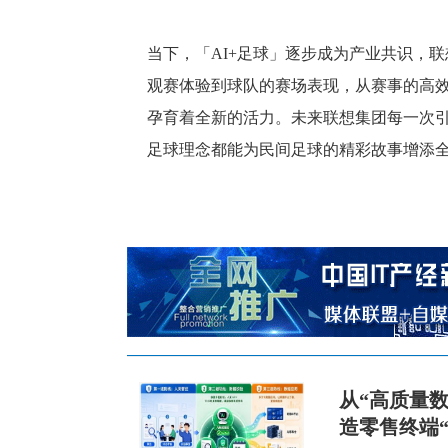
当下，「AI+足球」逐步成为产业共识，
观赛体验到球队的赛场表现，从赛事的高效
孕育着全新的活力。未来联想集团每一次引导
足球理念都能为民间足球的精彩故事增添
从“高质量数
造零售终端“