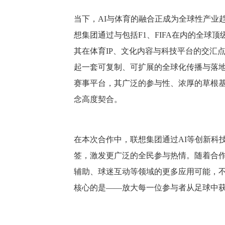
当下，AI与体育的融合正成为全球性产业
想集团通过与包括F1、FIFA在内的全球
其在体育IP、文化内容与科技平台的交汇
起一套可复制、可扩展的全球化传播与落
赛事平台，其广泛的参与性、浓厚的草根
念高度契合。
在本次合作中，联想集团通过AI等创新科
签，激发更广泛的全民参与热情。随着合作
辅助、球迷互动等领域的更多应用可能，
核心的是——放大每一位参与者从足球中