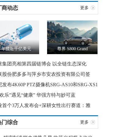
厂商动态
更多
半年揽近千亿美元
尊界 S800 Grand
丝集团亮相第四届链博会 以全链生态深化
联股份肥多多与萍乡市安农投资有限公司签
发布4K60P PTZ摄像机SRG-AS10和SRG-XS1
“欢乐”遇见“健康” 华强方特与妙可蓝
业首个3万人发布会+深耕女性出行赛道：雅
热门综合
更多