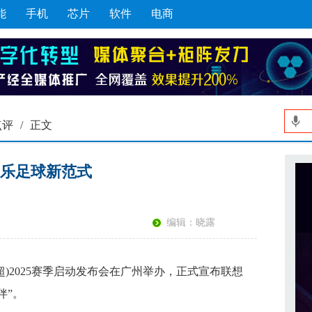
能
手机
芯片
软件
电商
点评
/
正文
快乐足球新范式
编辑：晓露
超)2025赛季启动发布会在广州举办，正式宣布联想
伴”。