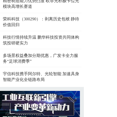
精密制造能力优势凸显 欧菲光积极卡位光
模块高增长赛道
荣科科技（300290）：剥离历史包袱 静待
价值回归
科技行情持续升温 鹏华科技投资共同体构
筑投研硬实力
多场景权益叠加分期优惠，广发卡全力服
务“足球消费季”
宇信科技携手阿尔特、光轮智能 加速具身
智能产业化全链路布局