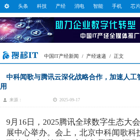
头条
科技
产经
消电
智能
手机
芯
中国IT产经新闻
/
产经速递
/
正文
中科闻歌与腾讯云深化战略合作，加速人工
用
来源：
2025-09-17
9月16日，2025腾讯全球数字生态
展中心举办。会上，北京中科闻歌科