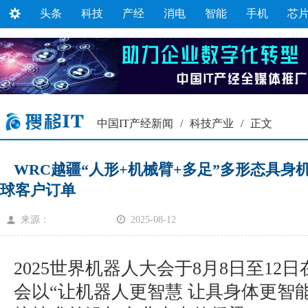
头条
科技
产经
消电
智能
手机
芯
中国IT产经新闻
/
科技产业
/
正文
WRC越疆“人形+机械臂+多足”多形态具身
球客户订单
来源：
2025-08-12
2025世界机器人大会于8月8日至12
会以“让机器人更智慧 让具身体更智