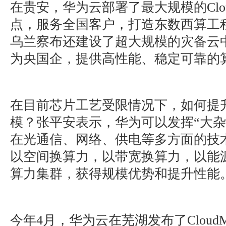
在贵安，华为云部署了最大规模的CloudM
点，服务全国客户，打造东数西算工
乌兰察布还建设了超大规模的灾备云
为央国企，提供高性能、稳定可靠的
在目前芯片工艺受限情况下，如何提
模？张平安表示，华为可以发挥“大杂
在光通信、网络、供电等多方面的技
以空间换算力，以带宽换算力，以能
算力集群，获得规模优势和提升性能
今年4月，华为云在芜湖发布了CloudMa