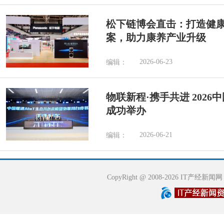
松下链博会直击：打造健
案，助力康养产业升级
2026-06-23
编辑：
物联新程·携手共进 202
成功举办
2026-06-21
编辑：
CopyRight @ 2008-2026 IT产经新闻网 