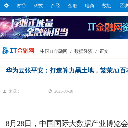
财经
科技
产经
金融
电商
数链
区
中国IT金融网
/
数据经济
/
正文
华为云张平安：打造算力黑土地，繁荣AI百
来源：
2025-08-28
8月28日，中国国际大数据产业博览