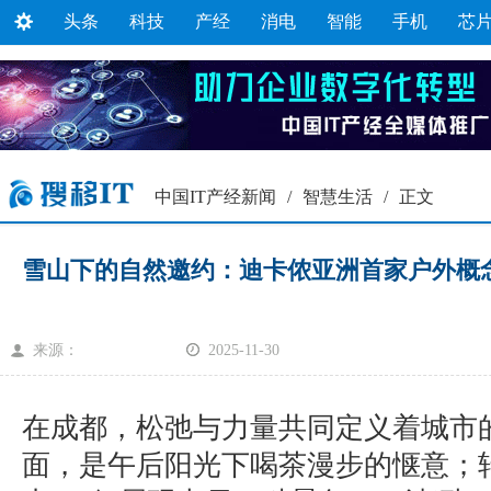
头条
科技
产经
消电
智能
手机
芯
中国IT产经新闻
/
智慧生活
/
正文
雪山下的自然邀约：迪卡侬亚洲首家户外概
来源：
2025-11-30
在成都，松弛与力量共同定义着城市
面，是午后阳光下喝茶漫步的惬意；