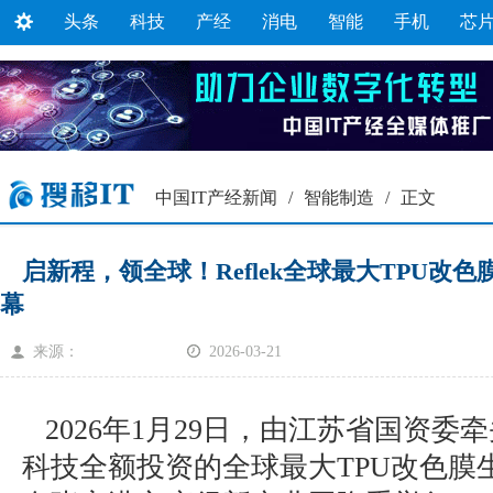
头条
科技
产经
消电
智能
手机
芯
中国IT产经新闻
/
智能制造
/
正文
启新程，领全球！Reflek全球最大TPU改
幕
来源：
2026-03-21
2026年1月29日，由江苏省国资委牵头
科技全额投资的全球最大TPU改色膜