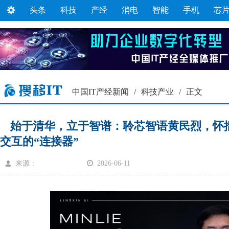
头条
科技
产经
消电
智能
手机
芯
中国IT产经新闻
/
科技产业
/
正文
始于清华，立于智谱：聆芯智语黄民烈，怀
交互的“连接器”
来源：
2026-06-11