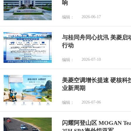
响
2026-06-17
编辑：
与桂同舟同心抗汛 美菱启
行动
2026-07-10
编辑：
美菱空调增长提速 硬核科
业新周期
2026-07-06
编辑：
闪耀阿登山区 MOGAN Tea
25H SPA海外组亚军