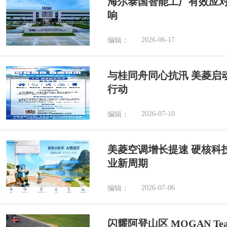
海尔泰国智能工厂有效应
响
2026-06-17
编辑：
与桂同舟同心抗汛 美菱启
行动
2026-07-10
编辑：
美菱空调增长提速 硬核科
业新周期
2026-07-06
编辑：
闪耀阿登山区 MOGAN Tea