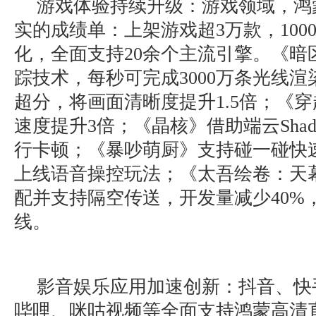
游戏体验持续升级：游戏领域，鸿
实的成绩单：上架游戏超3万款，100
化，全面支持20余个主流引擎。《暗
踪技术，每秒可完成3000万条光线渲
超分，将画面清晰度提升1.5倍；《
速度提升3倍；《晶核》借助端云Sha
行卡顿；《暴吵萌厨》支持碰一碰快
上线语音操控玩法；《太吾绘卷：天
配并支持隔空传送，开发量减少40%，
线。
影音娱乐应用加速创新：抖音、快
哔哩、咪咕视频等全面支持鸿蒙高清