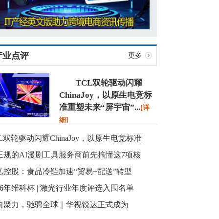
产业点评
更多
TCL双轮驱动闪耀
ChinaJoy，以原生电竞标
准重塑未来“屏宇宙”
...
[详
细]
CL双轮驱动闪耀ChinaJoy，以原生电竞标准
正规的AI漫剧工具服务商前先搞懂这7项核
弘控股：食品冷链加速“贸易+配送”转型
026年维科杯 | 激光行业年度评选入围名单
向聚力，驰骋全球｜华视锐达正式成为