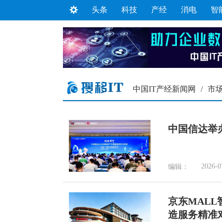
头条
科技
产经
消电
智
中国IT产经新闻网
/
市
中国信达举
2026-0
编辑：
京东MAL
造服务精准