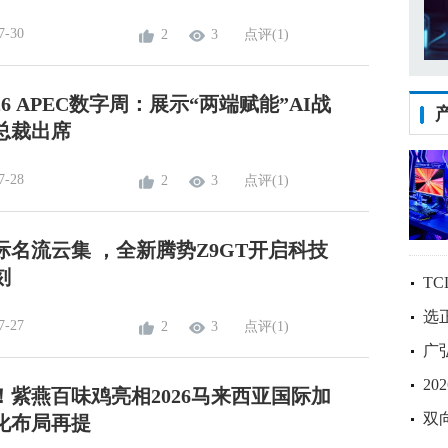
7-30
2
3
点评(1)
26 APEC数字周：展示“两端赋能”AI战
总裁出席
7-28
2
3
点评(1)
际名流云集 ，全新腾势Z9GT开启科技
刻
T
选
7-27
2
3
点评(1)
广
2
！紫燕百味鸡亮相2026马来西亚国际加
双
化布局再提