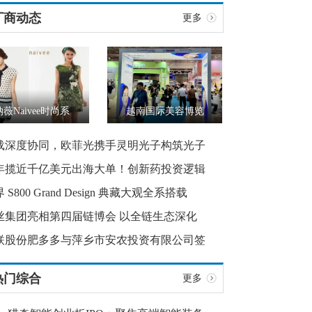
厂商动态
更多
纳薇Naivee时尚系
越南国际美容博览
载深度协同，欧菲光携手灵明光子构筑光子
年揽近千亿美元出海大单！创新药投资逻辑
 S800 Grand Design 典藏大观全系搭载
丝集团亮相第四届链博会 以全链生态深化
联股份肥多多与萍乡市安农投资有限公司签
热门综合
更多