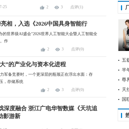
7-25
2
3
点评(1)
亮相，入选《2026中国具身智能行
办的世界级AI盛会“2026世界人工智能大会暨人工智能全
办。作
2
3
点评(0)
五
大”的产业化与资本化进程
半
算力军备竞赛时，一个更深层的瓶颈正在浮出水面：存
尊界
压，存储系统
天
2
3
点评(0)
国
游戏深度融合 浙江广电华智数媒《天坑追
动影游新