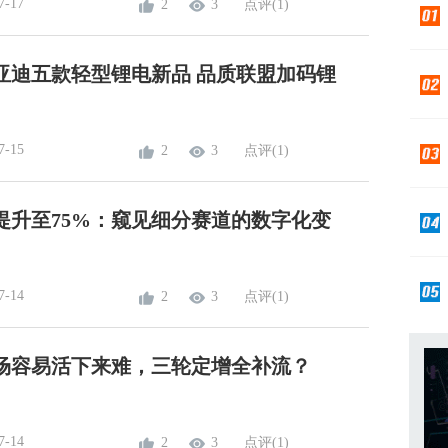
7-17
2
3
点评(1)
亚迪五款轻型锂电新品 品质联盟加码锂
7-15
2
3
点评(1)
提升至75%：窥见细分赛道的数字化变
7-14
2
3
点评(1)
场容易活下来难，三轮定增全补流？
7-14
2
3
点评(1)