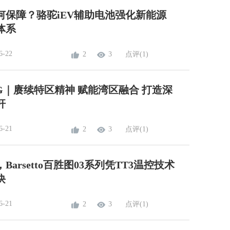
何保障？骆驼iEV辅助电池强化新能源
体系
6-22
2
3
点评(1)
NG｜赓续特区精神 赋能湾区融合 打造深
杆
6-21
2
3
点评(1)
arsetto百胜图03系列凭TT3温控技术
诀
6-21
2
3
点评(1)