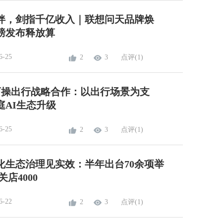
伴，剑指千亿收入｜联想问天品牌焕
磅发布释放算
6-25
2
3
点评(1)
曹操出行战略合作：以出行场景为支
庭AI生态升级
6-25
2
3
点评(1)
化生态治理见实效：半年出台70余项举
店4000
6-22
2
3
点评(1)