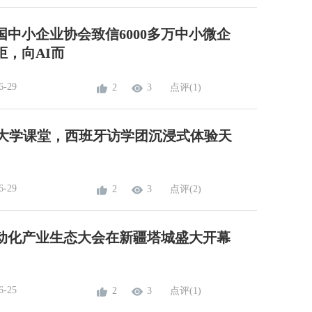
国中小企业协会致信6000多万中小微企
炬，向AI而
6-29
2
3
点评(1)
能大学课堂，西班牙访学团沉浸式体验天
6-29
2
3
点评(2)
域电动化产业生态大会在新疆塔城盛大开幕
6-25
2
3
点评(1)