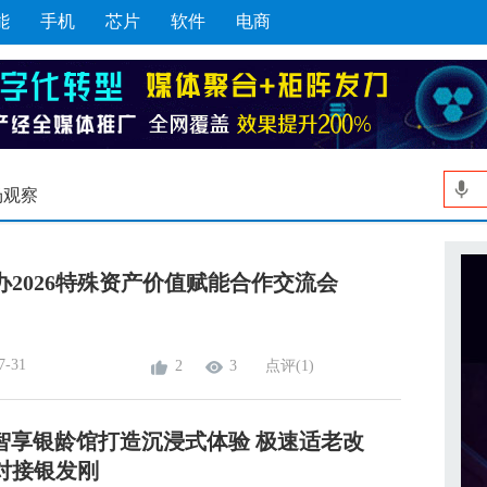
能
手机
芯片
软件
电商
场观察
办2026特殊资产价值赋能合作交流会
7-31
2
3
点评(1)
L智享银龄馆打造沉浸式体验 极速适老改
对接银发刚