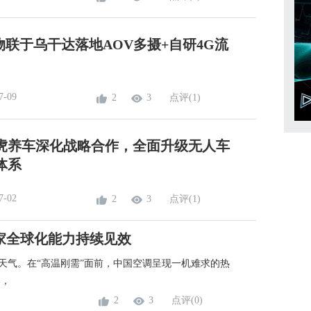
维拍物联于乌干达落地AOV多摄+自研4G流
7-09
2
3
点评(1)
虎养车深化战略合作，全面升级无人车
体系
7-02
2
3
点评(1)
家全球化能力持续见效
天气。在“高温刚需”面前，中国空调呈现一机难求的热
爆，
2
3
点评(0)